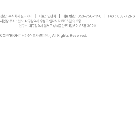
상호 : 주식회사 릴리커버 | 대표 : 안선희 | 대표 번호 : 053-756-1140 | FAX : 053-721
사업장 주소 :
본사
대구광역시 수성구 알파시티1로35길 9, 2층
연구소
대구광역시 달서구 성서공단로11길 62, S5동 302호
COPYRIGHT ⓒ
주식회사 릴리커버
, All Rights Reserved.